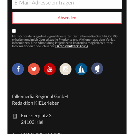
Ich möchte den regelmäßigen Newsletter der falkemedia GmbH & Co KG
erhalten und mich über aktuelle Produkte und Aktionen aus dem Verlag
informieren. Eine Abmeldung ist jederzeit kostenlos möglich. Weitere
Informationen finde ich in der
Datenschutzerklärung
.
falkemedia Regional GmbH
Redaktion KIELerleben
Exerzierplatz 3
24103 Kiel