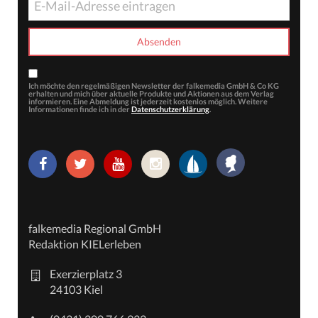
Ich möchte den regelmäßigen Newsletter der falkemedia GmbH & Co KG
erhalten und mich über aktuelle Produkte und Aktionen aus dem Verlag
informieren. Eine Abmeldung ist jederzeit kostenlos möglich. Weitere
Informationen finde ich in der
Datenschutzerklärung
.
falkemedia Regional GmbH
Redaktion KIELerleben
Exerzierplatz 3
24103 Kiel