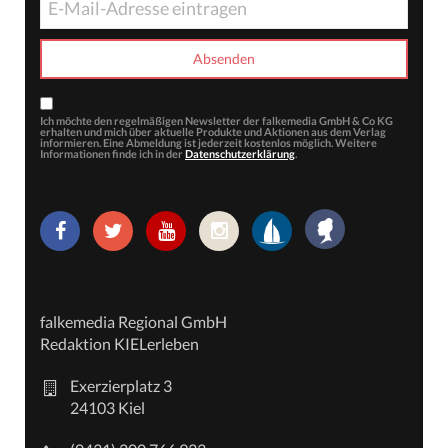
Ich möchte den regelmäßigen Newsletter der falkemedia GmbH & Co KG
erhalten und mich über aktuelle Produkte und Aktionen aus dem Verlag
informieren. Eine Abmeldung ist jederzeit kostenlos möglich. Weitere
Informationen finde ich in der
Datenschutzerklärung
.
falkemedia Regional GmbH
Redaktion KIELerleben
Exerzierplatz 3
24103 Kiel