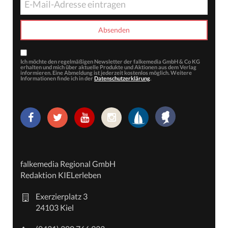
Ich möchte den regelmäßigen Newsletter der falkemedia GmbH & Co KG
erhalten und mich über aktuelle Produkte und Aktionen aus dem Verlag
informieren. Eine Abmeldung ist jederzeit kostenlos möglich. Weitere
Informationen finde ich in der
Datenschutzerklärung
.
falkemedia Regional GmbH
Redaktion KIELerleben
Exerzierplatz 3
24103 Kiel