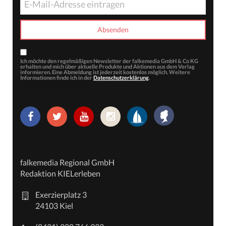
Ich möchte den regelmäßigen Newsletter der falkemedia GmbH & Co KG
erhalten und mich über aktuelle Produkte und Aktionen aus dem Verlag
informieren. Eine Abmeldung ist jederzeit kostenlos möglich. Weitere
Informationen finde ich in der
Datenschutzerklärung
.
falkemedia Regional GmbH
Redaktion KIELerleben
Exerzierplatz 3
24103 Kiel