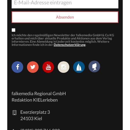
Ich möchte den regelmäßigen Newsletter der falkemedia GmbH & Co KG
erhalten und mich über aktuelle Produkte und Aktionen aus dem Verlag
informieren. Eine Abmeldung ist jederzeit kostenlos möglich. Weitere
Informationen finde ich in der
Datenschutzerklärung
.
falkemedia Regional GmbH
Redaktion KIELerleben
Exerzierplatz 3
24103 Kiel