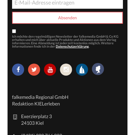
Ich möchte den regelmäßigen Newsletter der falkemedia GmbH & Co KG
erhalten und mich über aktuelle Produkte und Aktionen aus dem Verlag
informieren. Eine Abmeldung ist jederzeit kostenlos möglich. Weitere
Informationen finde ich in der
Datenschutzerklärung
.
falkemedia Regional GmbH
Redaktion KIELerleben
Exerzierplatz 3
24103 Kiel