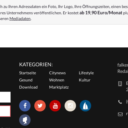
 zu Ihren Adressdaten ein Foto, Ihr Logo, Ihre Öffnungszeiten, einen bes
ab 19,90 Euro/Monat
res Unternehmens veröffentlichen. Er kostet
plu
nseren
Mediadaten
.
KATEGORIEN:
falk
Reda
Startseite
Citynews
Lifestyle
Gesund
Wohnen
Kultur
E
Download
Marktplatz
r