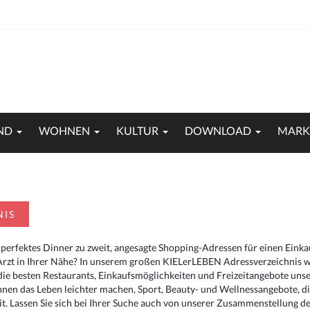
ND
WOHNEN
KULTUR
DOWNLOAD
MARK
NIS
 perfektes Dinner zu zweit, angesagte Shopping-Adressen für einen Eink
Arzt in Ihrer Nähe? In unserem großen KIELerLEBEN Adressverzeichnis we
r die besten Restaurants, Einkaufsmöglichkeiten und Freizeitangebote un
hnen das Leben leichter machen, Sport, Beauty- und Wellnessangebote, 
. Lassen Sie sich bei Ihrer Suche auch von unserer Zusammenstellung der