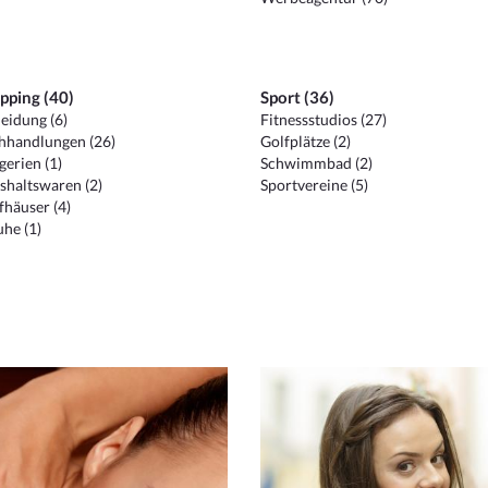
pping (40)
Sport (36)
eidung (6)
Fitnessstudios (27)
hhandlungen (26)
Golfplätze (2)
erien (1)
Schwimmbad (2)
shaltswaren (2)
Sportvereine (5)
häuser (4)
he (1)