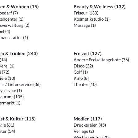
en & Wohnen (15)
Beauty & Wellness (132)
edarf (7)
Friseur (130)
encenter (1)
Kosmetikstudio (1)
sverwaltung (2)
Massage (1)
el (4)
ausstatter (1)
en & Trinken (243)
Freizeit (127)
(14)
Andere Freizeitangebote (76)
erei (1)
Disco (32)
 (72)
Golf (1)
iele (13)
Kino (8)
ss / Lieferservice (36)
Theater (10)
yservice (1)
aurant (105)
ermarkt (1)
st & Kultur (115)
Medien (117)
rie (61)
Druckereien (45)
ter (54)
Verlage (2)
Werbeagentur (70)