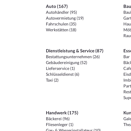
Auto (167)
Bau
Autohändler (95)
Baub
Autovermietung (19)
Gart
Fahrschulen (35)
Hau
Werkstätten (18)
Möb
Raum
Dienstleistung & Service (87)
Ess
Bestattungsunternehmen (26)
Bar 
Gebäudereinigung (52)
Bäck
Lieferservice (1)
Café
Schlüsseldienst (6)
Eisd
Taxi (2)
Imbi
Part
Rest
Sup
Handwerk (175)
Kun
Bäckerei (96)
Gale
Fliesenleger (1)
Thea
Gas- & Wasserinstallateur (10)