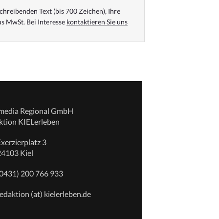
chreibenden Text (bis 700 Zeichen), Ihre
s MwSt. Bei Interesse
kontaktieren Sie uns
emedia Regional GmbH
ktion KIELerleben
xerzierplatz 3
24103 Kiel
(0431) 200 766 933
edaktion (at) kielerleben.de