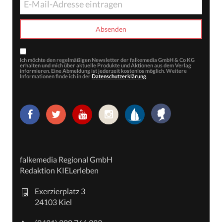
Ich möchte den regelmäßigen Newsletter der falkemedia GmbH & Co KG
erhalten und mich über aktuelle Produkte und Aktionen aus dem Verlag
informieren. Eine Abmeldung ist jederzeit kostenlos möglich. Weitere
Informationen finde ich in der
Datenschutzerklärung
.
falkemedia Regional GmbH
Redaktion KIELerleben
Exerzierplatz 3
24103 Kiel