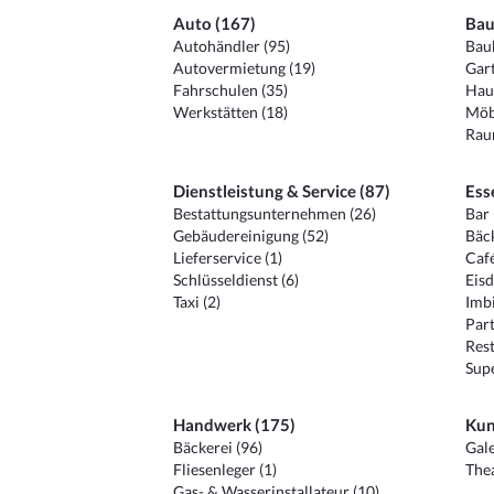
Auto (167)
Bau
Autohändler (95)
Baub
Autovermietung (19)
Gart
Fahrschulen (35)
Hau
Werkstätten (18)
Möb
Raum
Dienstleistung & Service (87)
Ess
Bestattungsunternehmen (26)
Bar 
Gebäudereinigung (52)
Bäck
Lieferservice (1)
Café
Schlüsseldienst (6)
Eisd
Taxi (2)
Imbi
Part
Rest
Sup
Handwerk (175)
Kun
Bäckerei (96)
Gale
Fliesenleger (1)
Thea
Gas- & Wasserinstallateur (10)