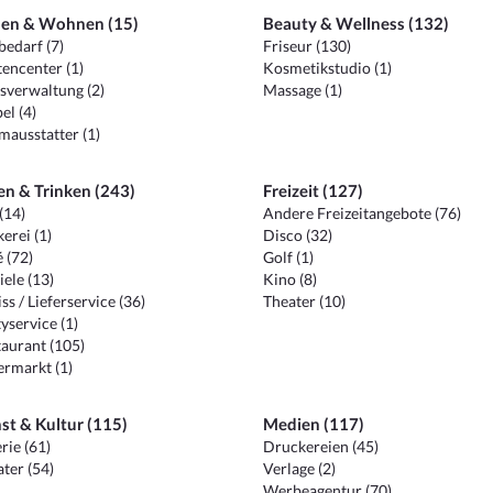
en & Wohnen (15)
Beauty & Wellness (132)
edarf (7)
Friseur (130)
encenter (1)
Kosmetikstudio (1)
sverwaltung (2)
Massage (1)
el (4)
ausstatter (1)
en & Trinken (243)
Freizeit (127)
(14)
Andere Freizeitangebote (76)
erei (1)
Disco (32)
 (72)
Golf (1)
iele (13)
Kino (8)
ss / Lieferservice (36)
Theater (10)
yservice (1)
aurant (105)
ermarkt (1)
st & Kultur (115)
Medien (117)
rie (61)
Druckereien (45)
ter (54)
Verlage (2)
Werbeagentur (70)