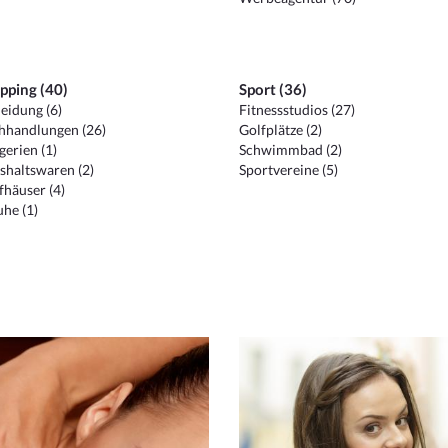
pping (40)
Sport (36)
eidung (6)
Fitnessstudios (27)
hhandlungen (26)
Golfplätze (2)
erien (1)
Schwimmbad (2)
shaltswaren (2)
Sportvereine (5)
häuser (4)
he (1)