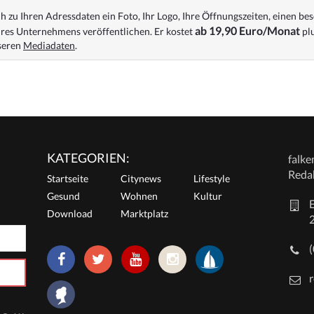
 zu Ihren Adressdaten ein Foto, Ihr Logo, Ihre Öffnungszeiten, einen bes
ab 19,90 Euro/Monat
res Unternehmens veröffentlichen. Er kostet
plu
nseren
Mediadaten
.
KATEGORIEN:
falk
Reda
Startseite
Citynews
Lifestyle
Gesund
Wohnen
Kultur
E
Download
Marktplatz
r