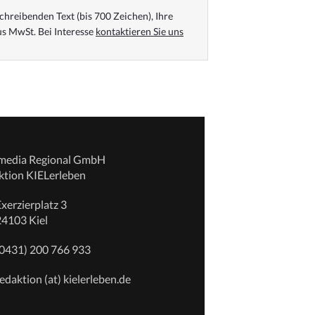
chreibenden Text (bis 700 Zeichen), Ihre
s MwSt. Bei Interesse
kontaktieren Sie uns
emedia Regional GmbH
ktion KIELerleben
xerzierplatz 3
24103 Kiel
(0431) 200 766 933
edaktion (at) kielerleben.de