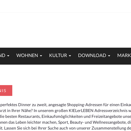
ND
WOHNEN
KULTUR
DOWNLOAD
MARK
NIS
 perfektes Dinner zu zweit, angesagte Shopping-Adressen für einen Eink
Arzt in Ihrer Nähe? In unserem großen KIELerLEBEN Adressverzeichnis we
r die besten Restaurants, Einkaufsmöglichkeiten und Freizeitangebote un
hnen das Leben leichter machen, Sport, Beauty- und Wellnessangebote, 
. Lassen Sie sich bei Ihrer Suche auch von unserer Zusammenstellung der