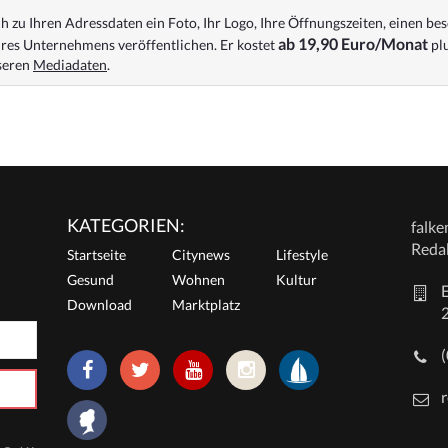
 zu Ihren Adressdaten ein Foto, Ihr Logo, Ihre Öffnungszeiten, einen bes
ab 19,90 Euro/Monat
res Unternehmens veröffentlichen. Er kostet
plu
nseren
Mediadaten
.
KATEGORIEN:
falk
Reda
Startseite
Citynews
Lifestyle
Gesund
Wohnen
Kultur
E
Download
Marktplatz
r