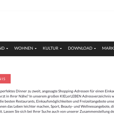
ND
WOHNEN
KULTUR
DOWNLOAD
MARK
NIS
 perfektes Dinner zu zweit, angesagte Shopping-Adressen für einen Eink
Arzt in Ihrer Nähe? In unserem großen KIELerLEBEN Adressverzeichnis we
r die besten Restaurants, Einkaufsmöglichkeiten und Freizeitangebote un
hnen das Leben leichter machen, Sport, Beauty- und Wellnessangebote, 
. Lassen Sie sich bei Ihrer Suche auch von unserer Zusammenstellung der