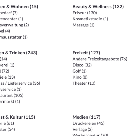
en & Wohnen (15)
Beauty & Wellness (132)
edarf (7)
Friseur (130)
encenter (1)
Kosmetikstudio (1)
sverwaltung (2)
Massage (1)
el (4)
ausstatter (1)
en & Trinken (243)
Freizeit (127)
(14)
Andere Freizeitangebote (76)
erei (1)
Disco (32)
 (72)
Golf (1)
iele (13)
Kino (8)
ss / Lieferservice (36)
Theater (10)
yservice (1)
aurant (105)
ermarkt (1)
st & Kultur (115)
Medien (117)
rie (61)
Druckereien (45)
ter (54)
Verlage (2)
Werbeagentur (70)