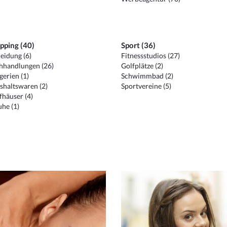
pping (40)
Sport (36)
eidung (6)
Fitnessstudios (27)
hhandlungen (26)
Golfplätze (2)
erien (1)
Schwimmbad (2)
shaltswaren (2)
Sportvereine (5)
häuser (4)
he (1)