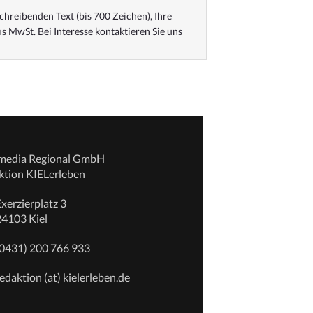
chreibenden Text (bis 700 Zeichen), Ihre
s MwSt. Bei Interesse
kontaktieren Sie uns
emedia Regional GmbH
ktion KIELerleben
xerzierplatz 3
24103 Kiel
(0431) 200 766 933
edaktion (at) kielerleben.de