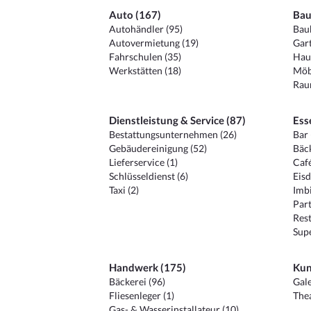
Auto (167)
Bau
Autohändler (95)
Baub
Autovermietung (19)
Gart
Fahrschulen (35)
Hau
Werkstätten (18)
Möb
Raum
Dienstleistung & Service (87)
Ess
Bestattungsunternehmen (26)
Bar 
Gebäudereinigung (52)
Bäck
Lieferservice (1)
Café
Schlüsseldienst (6)
Eisd
Taxi (2)
Imbi
Part
Rest
Sup
Handwerk (175)
Kun
Bäckerei (96)
Gale
Fliesenleger (1)
Thea
Gas- & Wasserinstallateur (10)