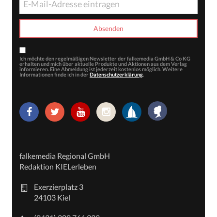
Ich möchte den regelmäßigen Newsletter der falkemedia GmbH & Co KG
erhalten und mich über aktuelle Produkte und Aktionen aus dem Verlag
informieren. Eine Abmeldung ist jederzeit kostenlos möglich. Weitere
Informationen finde ich in der
Datenschutzerklärung
.
falkemedia Regional GmbH
Redaktion KIELerleben
Exerzierplatz 3
24103 Kiel