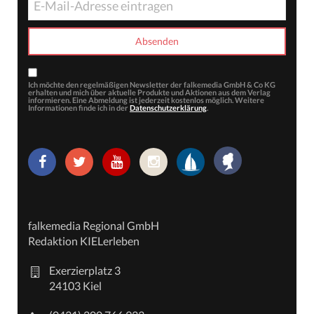
Ich möchte den regelmäßigen Newsletter der falkemedia GmbH & Co KG
erhalten und mich über aktuelle Produkte und Aktionen aus dem Verlag
informieren. Eine Abmeldung ist jederzeit kostenlos möglich. Weitere
Informationen finde ich in der
Datenschutzerklärung
.
falkemedia Regional GmbH
Redaktion KIELerleben
Exerzierplatz 3
24103 Kiel