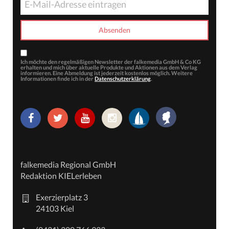
Ich möchte den regelmäßigen Newsletter der falkemedia GmbH & Co KG
erhalten und mich über aktuelle Produkte und Aktionen aus dem Verlag
informieren. Eine Abmeldung ist jederzeit kostenlos möglich. Weitere
Informationen finde ich in der
Datenschutzerklärung
.
falkemedia Regional GmbH
Redaktion KIELerleben
Exerzierplatz 3
24103 Kiel