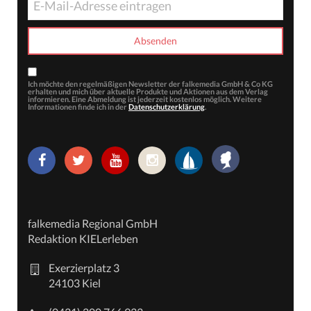
Ich möchte den regelmäßigen Newsletter der falkemedia GmbH & Co KG
erhalten und mich über aktuelle Produkte und Aktionen aus dem Verlag
informieren. Eine Abmeldung ist jederzeit kostenlos möglich. Weitere
Informationen finde ich in der
Datenschutzerklärung
.
falkemedia Regional GmbH
Redaktion KIELerleben
Exerzierplatz 3
24103 Kiel