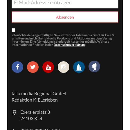
Ich möchte den regelmäßigen Newsletter der falkemedia GmbH & Co KG
erhalten und mich über aktuelle Produkte und Aktionen aus dem Verlag
informieren. Eine Abmeldung ist jederzeit kostenlos möglich. Weitere
Informationen finde ich in der
Datenschutzerklärung
.
falkemedia Regional GmbH
Redaktion KIELerleben
Exerzierplatz 3
24103 Kiel