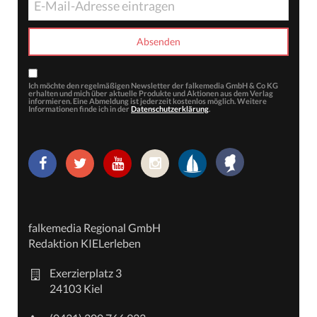
Ich möchte den regelmäßigen Newsletter der falkemedia GmbH & Co KG
erhalten und mich über aktuelle Produkte und Aktionen aus dem Verlag
informieren. Eine Abmeldung ist jederzeit kostenlos möglich. Weitere
Informationen finde ich in der
Datenschutzerklärung
.
falkemedia Regional GmbH
Redaktion KIELerleben
Exerzierplatz 3
24103 Kiel