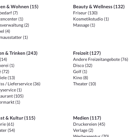
en & Wohnen (15)
Beauty & Wellness (132)
edarf (7)
Friseur (130)
encenter (1)
Kosmetikstudio (1)
sverwaltung (2)
Massage (1)
el (4)
ausstatter (1)
en & Trinken (243)
Freizeit (127)
(14)
Andere Freizeitangebote (76)
erei (1)
Disco (32)
 (72)
Golf (1)
iele (13)
Kino (8)
ss / Lieferservice (36)
Theater (10)
yservice (1)
aurant (105)
ermarkt (1)
st & Kultur (115)
Medien (117)
rie (61)
Druckereien (45)
ter (54)
Verlage (2)
Werbeagentur (70)