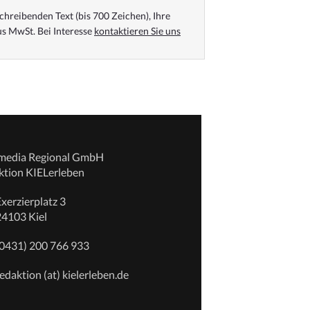
chreibenden Text (bis 700 Zeichen), Ihre
s MwSt. Bei Interesse
kontaktieren Sie uns
emedia Regional GmbH
ktion KIELerleben
xerzierplatz 3
24103 Kiel
(0431) 200 766 933
edaktion (at) kielerleben.de