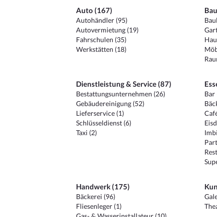
Auto (167)
Bau
Autohändler (95)
Baub
Autovermietung (19)
Gart
Fahrschulen (35)
Hau
Werkstätten (18)
Möb
Raum
Dienstleistung & Service (87)
Ess
Bestattungsunternehmen (26)
Bar 
Gebäudereinigung (52)
Bäck
Lieferservice (1)
Café
Schlüsseldienst (6)
Eisd
Taxi (2)
Imbi
Part
Rest
Sup
Handwerk (175)
Kun
Bäckerei (96)
Gale
Fliesenleger (1)
Thea
Gas- & Wasserinstallateur (10)