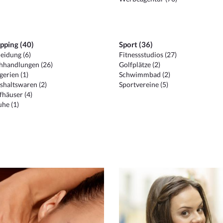
pping (40)
Sport (36)
eidung (6)
Fitnessstudios (27)
hhandlungen (26)
Golfplätze (2)
erien (1)
Schwimmbad (2)
shaltswaren (2)
Sportvereine (5)
häuser (4)
he (1)