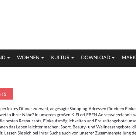
ND
WOHNEN
KULTUR
DOWNLOAD
MARK
NIS
 perfektes Dinner zu zweit, angesagte Shopping-Adressen für einen Eink
Arzt in Ihrer Nähe? In unserem großen KIELerLEBEN Adressverzeichnis we
r die besten Restaurants, Einkaufsmöglichkeiten und Freizeitangebote un
hnen das Leben leichter machen, Sport, Beauty- und Wellnessangebote, 
. Lassen Sie sich bei Ihrer Suche auch von unserer Zusammenstellung der