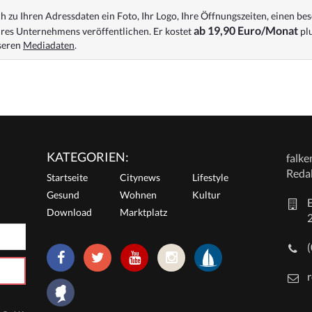
 zu Ihren Adressdaten ein Foto, Ihr Logo, Ihre Öffnungszeiten, einen bes
ab 19,90 Euro/Monat
res Unternehmens veröffentlichen. Er kostet
plu
nseren
Mediadaten
.
KATEGORIEN:
falk
Reda
Startseite
Citynews
Lifestyle
Gesund
Wohnen
Kultur
E
Download
Marktplatz
r