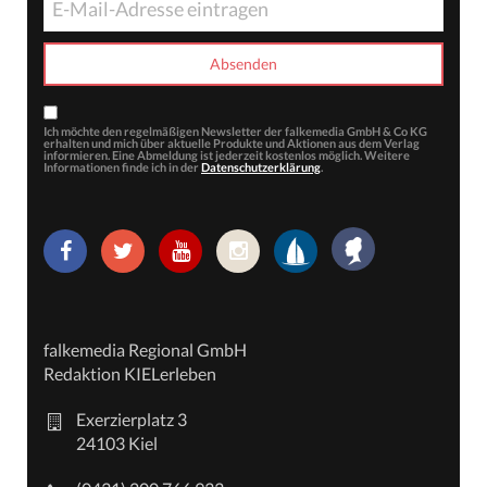
Ich möchte den regelmäßigen Newsletter der falkemedia GmbH & Co KG
erhalten und mich über aktuelle Produkte und Aktionen aus dem Verlag
informieren. Eine Abmeldung ist jederzeit kostenlos möglich. Weitere
Informationen finde ich in der
Datenschutzerklärung
.
falkemedia Regional GmbH
Redaktion KIELerleben
Exerzierplatz 3
24103 Kiel