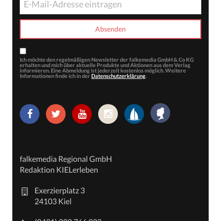
Ich möchte den regelmäßigen Newsletter der falkemedia GmbH & Co KG
erhalten und mich über aktuelle Produkte und Aktionen aus dem Verlag
informieren. Eine Abmeldung ist jederzeit kostenlos möglich. Weitere
Informationen finde ich in der
Datenschutzerklärung
.
falkemedia Regional GmbH
Redaktion KIELerleben
Exerzierplatz 3
24103 Kiel