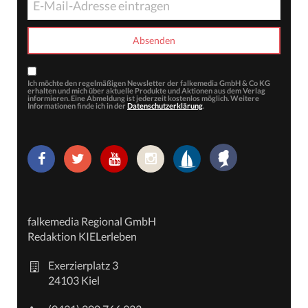
Ich möchte den regelmäßigen Newsletter der falkemedia GmbH & Co KG
erhalten und mich über aktuelle Produkte und Aktionen aus dem Verlag
informieren. Eine Abmeldung ist jederzeit kostenlos möglich. Weitere
Informationen finde ich in der
Datenschutzerklärung
.
falkemedia Regional GmbH
Redaktion KIELerleben
Exerzierplatz 3
24103 Kiel