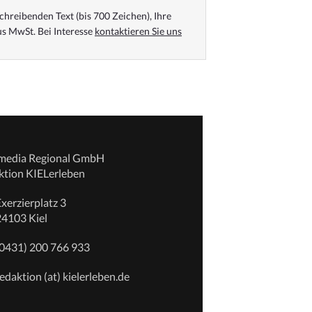
chreibenden Text (bis 700 Zeichen), Ihre
s MwSt. Bei Interesse
kontaktieren Sie uns
emedia Regional GmbH
ktion KIELerleben
xerzierplatz 3
24103 Kiel
(0431) 200 766 933
edaktion (at) kielerleben.de