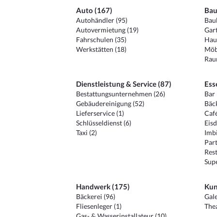
Auto (167)
Bau
Autohändler (95)
Baub
Autovermietung (19)
Gart
Fahrschulen (35)
Hau
Werkstätten (18)
Möb
Raum
Dienstleistung & Service (87)
Ess
Bestattungsunternehmen (26)
Bar 
Gebäudereinigung (52)
Bäck
Lieferservice (1)
Café
Schlüsseldienst (6)
Eisd
Taxi (2)
Imbi
Part
Rest
Sup
Handwerk (175)
Kun
Bäckerei (96)
Gale
Fliesenleger (1)
Thea
Gas- & Wasserinstallateur (10)