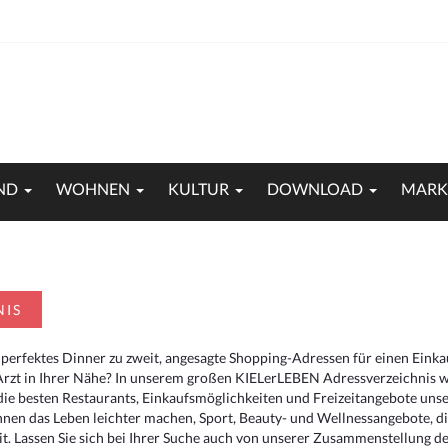
ND
WOHNEN
KULTUR
DOWNLOAD
MARK
NIS
 perfektes Dinner zu zweit, angesagte Shopping-Adressen für einen Eink
Arzt in Ihrer Nähe? In unserem großen KIELerLEBEN Adressverzeichnis we
r die besten Restaurants, Einkaufsmöglichkeiten und Freizeitangebote un
hnen das Leben leichter machen, Sport, Beauty- und Wellnessangebote, 
. Lassen Sie sich bei Ihrer Suche auch von unserer Zusammenstellung der