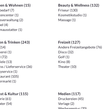
en & Wohnen (15)
Beauty & Wellness (132)
edarf (7)
Friseur (130)
encenter (1)
Kosmetikstudio (1)
sverwaltung (2)
Massage (1)
el (4)
ausstatter (1)
en & Trinken (243)
Freizeit (127)
(14)
Andere Freizeitangebote (76)
erei (1)
Disco (32)
 (72)
Golf (1)
iele (13)
Kino (8)
ss / Lieferservice (36)
Theater (10)
yservice (1)
aurant (105)
ermarkt (1)
st & Kultur (115)
Medien (117)
rie (61)
Druckereien (45)
ter (54)
Verlage (2)
Werbeagentur (70)