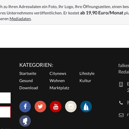
 zu Ihren Adressdaten ein Foto, Ihr Logo, Ihre Öffnungszeiten, einen bes
ab 19,90 Euro/Monat
res Unternehmens veröffentlichen. Er kostet
plu
nseren
Mediadaten
.
KATEGORIEN:
falk
Reda
Startseite
Citynews
Lifestyle
Gesund
Wohnen
Kultur
E
Download
Marktplatz
r