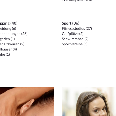
pping (40)
Sport (36)
eidung (6)
Fitnessstudios (27)
hhandlungen (26)
Golfplätze (2)
erien (1)
Schwimmbad (2)
shaltswaren (2)
Sportvereine (5)
häuser (4)
he (1)