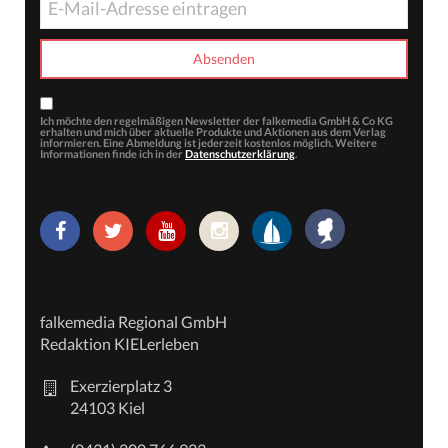
Ich möchte den regelmäßigen Newsletter der falkemedia GmbH & Co KG
erhalten und mich über aktuelle Produkte und Aktionen aus dem Verlag
informieren. Eine Abmeldung ist jederzeit kostenlos möglich. Weitere
Informationen finde ich in der
Datenschutzerklärung
.
falkemedia Regional GmbH
Redaktion KIELerleben
Exerzierplatz 3
24103 Kiel