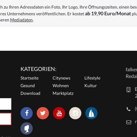
 zu Ihren Adressdaten ein Foto, Ihr Logo, Ihre Öffnungszeiten, einen bes
ab 19,90 Euro/Monat
res Unternehmens veröffentlichen. Er kostet
plu
nseren
Mediadaten
.
KATEGORIEN:
falk
Reda
Startseite
Citynews
Lifestyle
Gesund
Wohnen
Kultur
E
Download
Marktplatz
r