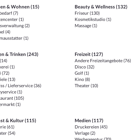
en & Wohnen (15)
Beauty & Wellness (132)
edarf (7)
Friseur (130)
encenter (1)
Kosmetikstudio (1)
sverwaltung (2)
Massage (1)
el (4)
ausstatter (1)
en & Trinken (243)
Freizeit (127)
(14)
Andere Freizeitangebote (76)
erei (1)
Disco (32)
 (72)
Golf (1)
iele (13)
Kino (8)
ss / Lieferservice (36)
Theater (10)
yservice (1)
aurant (105)
ermarkt (1)
st & Kultur (115)
Medien (117)
rie (61)
Druckereien (45)
ter (54)
Verlage (2)
Werbeagentur (70)