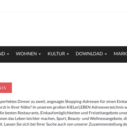
ND
WOHNEN
KULTUR
DOWNLOAD
MARK
NIS
 perfektes Dinner zu zweit, angesagte Shopping-Adressen für einen Eink
Arzt in Ihrer Nähe? In unserem großen KIELerLEBEN Adressverzeichnis we
r die besten Restaurants, Einkaufsmöglichkeiten und Freizeitangebote un
hnen das Leben leichter machen, Sport, Beauty- und Wellnessangebote, 
. Lassen Sie sich bei Ihrer Suche auch von unserer Zusammenstellung der