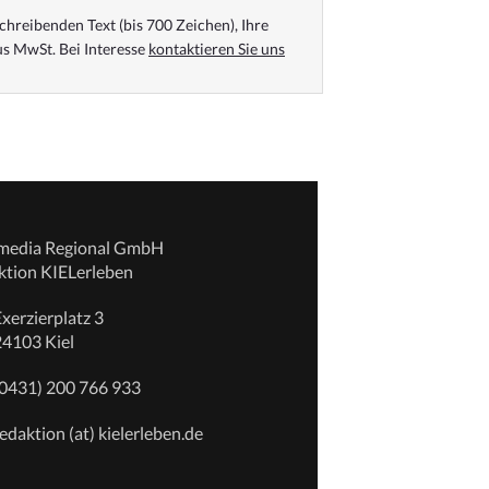
chreibenden Text (bis 700 Zeichen), Ihre
s MwSt. Bei Interesse
kontaktieren Sie uns
emedia Regional GmbH
ktion KIELerleben
xerzierplatz 3
24103 Kiel
(0431) 200 766 933
edaktion (at) kielerleben.de