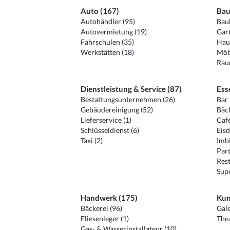
Auto (167)
Bau
Autohändler (95)
Baub
Autovermietung (19)
Gart
Fahrschulen (35)
Hau
Werkstätten (18)
Möb
Raum
Dienstleistung & Service (87)
Ess
Bestattungsunternehmen (26)
Bar 
Gebäudereinigung (52)
Bäck
Lieferservice (1)
Café
Schlüsseldienst (6)
Eisd
Taxi (2)
Imbi
Part
Rest
Sup
Handwerk (175)
Kun
Bäckerei (96)
Gale
Fliesenleger (1)
Thea
Gas- & Wasserinstallateur (10)