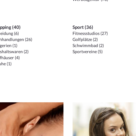
pping (40)
Sport (36)
eidung (6)
Fitnessstudios (27)
hhandlungen (26)
Golfplätze (2)
erien (1)
Schwimmbad (2)
shaltswaren (2)
Sportvereine (5)
häuser (4)
he (1)