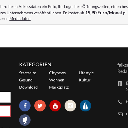
 zu Ihren Adressdaten ein Foto, Ihr Logo, Ihre Öffnungszeiten, einen bes
ab 19,90 Euro/Monat
res Unternehmens veröffentlichen. Er kostet
plu
nseren
Mediadaten
.
KATEGORIEN:
falk
Reda
Startseite
Citynews
Lifestyle
Gesund
Wohnen
Kultur
E
Download
Marktplatz
r