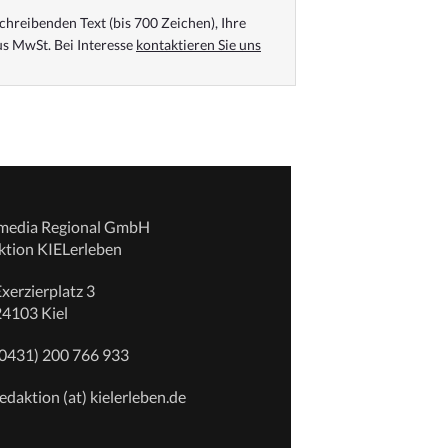
chreibenden Text (bis 700 Zeichen), Ihre
s MwSt. Bei Interesse
kontaktieren Sie uns
emedia Regional GmbH
ktion KIELerleben
xerzierplatz 3
24103 Kiel
(0431) 200 766 933
edaktion (at) kielerleben.de