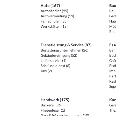
Auto (167)
Bau
Autohändler (95)
Baub
Autovermietung (19)
Gart
Fahrschulen (35)
Hau
Werkstätten (18)
Möb
Raum
Dienstleistung & Service (87)
Ess
Bestattungsunternehmen (26)
Bar 
Gebäudereinigung (52)
Bäck
Lieferservice (1)
Café
Schlüsseldienst (6)
Eisd
Taxi (2)
Imbi
Part
Rest
Sup
Handwerk (175)
Kun
Bäckerei (96)
Gale
Fliesenleger (1)
Thea
Gas- & Wasserinstallateur (10)