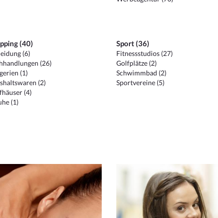
pping (40)
Sport (36)
eidung (6)
Fitnessstudios (27)
hhandlungen (26)
Golfplätze (2)
erien (1)
Schwimmbad (2)
shaltswaren (2)
Sportvereine (5)
häuser (4)
he (1)