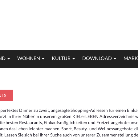
ND
WOHNEN
KULTUR
DOWNLOAD
MARK
NIS
 perfektes Dinner zu zweit, angesagte Shopping-Adressen für einen Eink
Arzt in Ihrer Nähe? In unserem großen KIELerLEBEN Adressverzeichnis we
r die besten Restaurants, Einkaufsmöglichkeiten und Freizeitangebote un
hnen das Leben leichter machen, Sport, Beauty- und Wellnessangebote, 
. Lassen Sie sich bei Ihrer Suche auch von unserer Zusammenstellung der