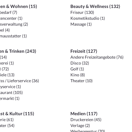
en & Wohnen (15)
Beauty & Wellness (132)
edarf (7)
Friseur (130)
encenter (1)
Kosmetikstudio (1)
sverwaltung (2)
Massage (1)
el (4)
ausstatter (1)
en & Trinken (243)
Freizeit (127)
(14)
Andere Freizeitangebote (76)
erei (1)
Disco (32)
 (72)
Golf (1)
iele (13)
Kino (8)
ss / Lieferservice (36)
Theater (10)
yservice (1)
aurant (105)
ermarkt (1)
st & Kultur (115)
Medien (117)
rie (61)
Druckereien (45)
ter (54)
Verlage (2)
Werbeagentur (70)