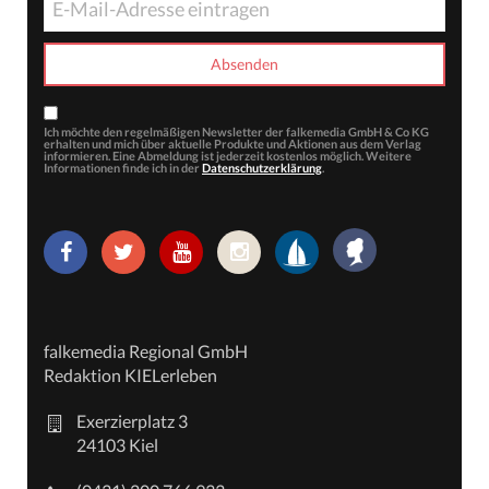
Ich möchte den regelmäßigen Newsletter der falkemedia GmbH & Co KG
erhalten und mich über aktuelle Produkte und Aktionen aus dem Verlag
informieren. Eine Abmeldung ist jederzeit kostenlos möglich. Weitere
Informationen finde ich in der
Datenschutzerklärung
.
falkemedia Regional GmbH
Redaktion KIELerleben
Exerzierplatz 3
24103 Kiel