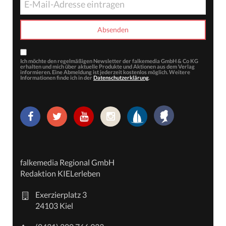
Ich möchte den regelmäßigen Newsletter der falkemedia GmbH & Co KG
erhalten und mich über aktuelle Produkte und Aktionen aus dem Verlag
informieren. Eine Abmeldung ist jederzeit kostenlos möglich. Weitere
Informationen finde ich in der
Datenschutzerklärung
.
falkemedia Regional GmbH
Redaktion KIELerleben
Exerzierplatz 3
24103 Kiel