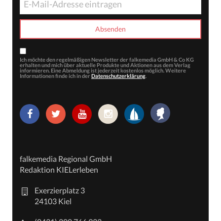
Ich möchte den regelmäßigen Newsletter der falkemedia GmbH & Co KG
erhalten und mich über aktuelle Produkte und Aktionen aus dem Verlag
informieren. Eine Abmeldung ist jederzeit kostenlos möglich. Weitere
Informationen finde ich in der
Datenschutzerklärung
.
falkemedia Regional GmbH
Redaktion KIELerleben
Exerzierplatz 3
24103 Kiel