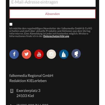
Ich möchte den regelmäßigen Newsletter der falkemedia GmbH & Co KG
erhalten und mich über aktuelle Produkte und Aktionen aus dem Verlag
informieren. Eine Abmeldung ist jederzeit kostenlos möglich. Weitere
Informationen finde ich in der
Datenschutzerklärung
.
falkemedia Regional GmbH
Redaktion KIELerleben
Exerzierplatz 3
24103 Kiel