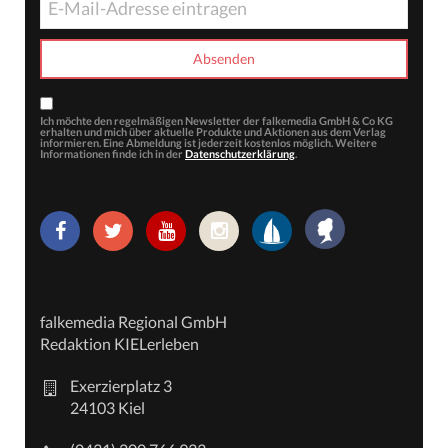
Ich möchte den regelmäßigen Newsletter der falkemedia GmbH & Co KG
erhalten und mich über aktuelle Produkte und Aktionen aus dem Verlag
informieren. Eine Abmeldung ist jederzeit kostenlos möglich. Weitere
Informationen finde ich in der
Datenschutzerklärung
.
falkemedia Regional GmbH
Redaktion KIELerleben
Exerzierplatz 3
24103 Kiel