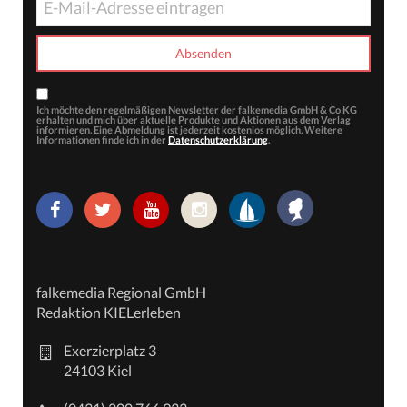
Ich möchte den regelmäßigen Newsletter der falkemedia GmbH & Co KG
erhalten und mich über aktuelle Produkte und Aktionen aus dem Verlag
informieren. Eine Abmeldung ist jederzeit kostenlos möglich. Weitere
Informationen finde ich in der
Datenschutzerklärung
.
falkemedia Regional GmbH
Redaktion KIELerleben
Exerzierplatz 3
24103 Kiel