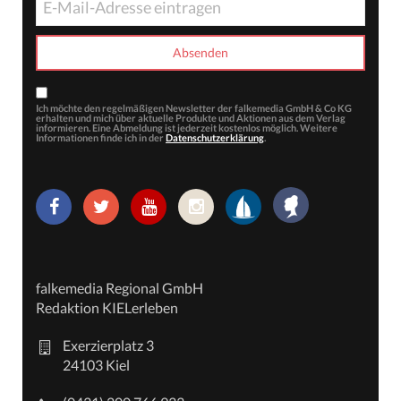
Ich möchte den regelmäßigen Newsletter der falkemedia GmbH & Co KG
erhalten und mich über aktuelle Produkte und Aktionen aus dem Verlag
informieren. Eine Abmeldung ist jederzeit kostenlos möglich. Weitere
Informationen finde ich in der
Datenschutzerklärung
.
falkemedia Regional GmbH
Redaktion KIELerleben
Exerzierplatz 3
24103 Kiel