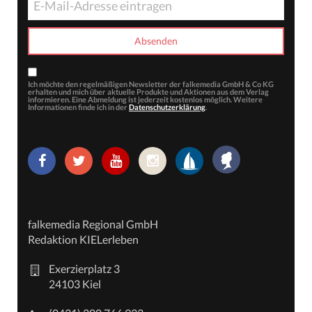
Ich möchte den regelmäßigen Newsletter der falkemedia GmbH & Co KG
erhalten und mich über aktuelle Produkte und Aktionen aus dem Verlag
informieren. Eine Abmeldung ist jederzeit kostenlos möglich. Weitere
Informationen finde ich in der
Datenschutzerklärung
.
falkemedia Regional GmbH
Redaktion KIELerleben
Exerzierplatz 3
24103 Kiel