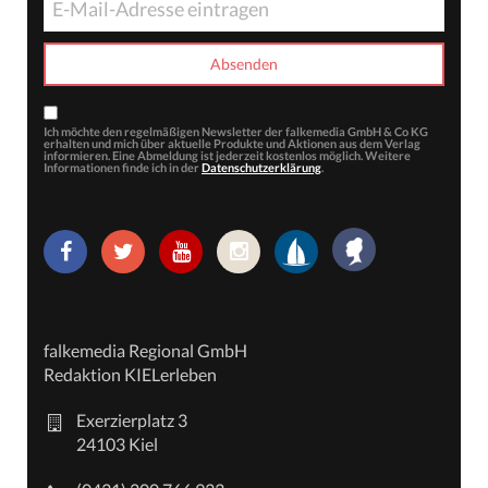
Ich möchte den regelmäßigen Newsletter der falkemedia GmbH & Co KG
erhalten und mich über aktuelle Produkte und Aktionen aus dem Verlag
informieren. Eine Abmeldung ist jederzeit kostenlos möglich. Weitere
Informationen finde ich in der
Datenschutzerklärung
.
falkemedia Regional GmbH
Redaktion KIELerleben
Exerzierplatz 3
24103 Kiel