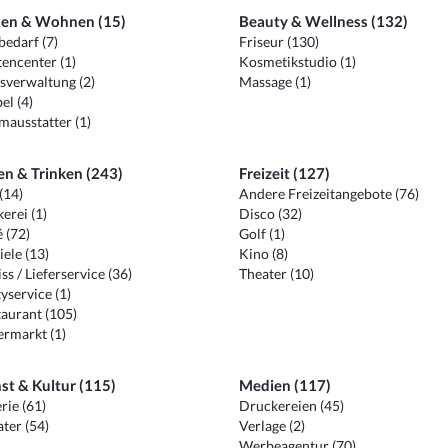
en & Wohnen (15)
Beauty & Wellness (132)
edarf (7)
Friseur (130)
encenter (1)
Kosmetikstudio (1)
sverwaltung (2)
Massage (1)
el (4)
ausstatter (1)
en & Trinken (243)
Freizeit (127)
(14)
Andere Freizeitangebote (76)
erei (1)
Disco (32)
 (72)
Golf (1)
iele (13)
Kino (8)
ss / Lieferservice (36)
Theater (10)
yservice (1)
aurant (105)
ermarkt (1)
st & Kultur (115)
Medien (117)
rie (61)
Druckereien (45)
ter (54)
Verlage (2)
Werbeagentur (70)