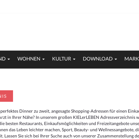
ND
WOHNEN
KULTUR
DOWNLOAD
MARK
NIS
 perfektes Dinner zu zweit, angesagte Shopping-Adressen für einen Eink
Arzt in Ihrer Nähe? In unserem großen KIELerLEBEN Adressverzeichnis we
r die besten Restaurants, Einkaufsmöglichkeiten und Freizeitangebote un
hnen das Leben leichter machen, Sport, Beauty- und Wellnessangebote, 
. Lassen Sie sich bei Ihrer Suche auch von unserer Zusammenstellung der