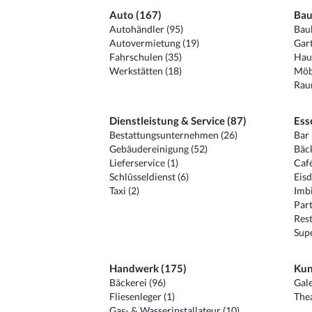
Auto (167)
Bau
Autohändler (95)
Baub
Autovermietung (19)
Gart
Fahrschulen (35)
Hau
Werkstätten (18)
Möb
Raum
Dienstleistung & Service (87)
Ess
Bestattungsunternehmen (26)
Bar 
Gebäudereinigung (52)
Bäck
Lieferservice (1)
Café
Schlüsseldienst (6)
Eisd
Taxi (2)
Imbi
Part
Rest
Sup
Handwerk (175)
Kun
Bäckerei (96)
Gale
Fliesenleger (1)
Thea
Gas- & Wasserinstallateur (10)