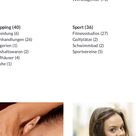
pping (40)
Sport (36)
eidung (6)
Fitnessstudios (27)
hhandlungen (26)
Golfplätze (2)
erien (1)
Schwimmbad (2)
shaltswaren (2)
Sportvereine (5)
häuser (4)
he (1)