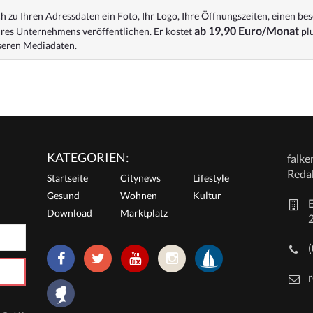
 zu Ihren Adressdaten ein Foto, Ihr Logo, Ihre Öffnungszeiten, einen bes
ab 19,90 Euro/Monat
res Unternehmens veröffentlichen. Er kostet
plu
nseren
Mediadaten
.
KATEGORIEN:
falk
Reda
Startseite
Citynews
Lifestyle
Gesund
Wohnen
Kultur
E
Download
Marktplatz
r