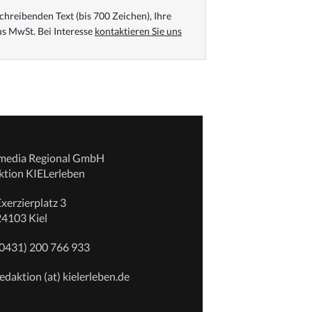
chreibenden Text (bis 700 Zeichen), Ihre
s MwSt. Bei Interesse
kontaktieren Sie uns
emedia Regional GmbH
ktion KIELerleben
xerzierplatz 3
24103 Kiel
(0431) 200 766 933
edaktion (at) kielerleben.de