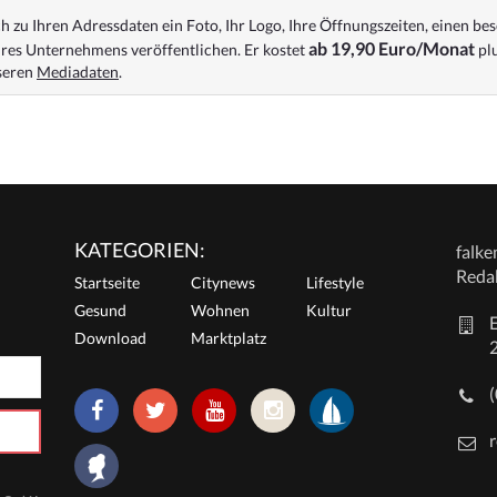
 zu Ihren Adressdaten ein Foto, Ihr Logo, Ihre Öffnungszeiten, einen bes
ab 19,90 Euro/Monat
res Unternehmens veröffentlichen. Er kostet
plu
nseren
Mediadaten
.
KATEGORIEN:
falk
Reda
Startseite
Citynews
Lifestyle
Gesund
Wohnen
Kultur
E
Download
Marktplatz
r