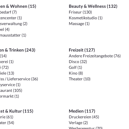
en & Wohnen (15)
Beauty & Wellness (132)
edarf (7)
Friseur (130)
encenter (1)
Kosmetikstudio (1)
sverwaltung (2)
Massage (1)
el (4)
ausstatter (1)
en & Trinken (243)
Freizeit (127)
(14)
Andere Freizeitangebote (76)
erei (1)
Disco (32)
 (72)
Golf (1)
iele (13)
Kino (8)
ss / Lieferservice (36)
Theater (10)
yservice (1)
aurant (105)
ermarkt (1)
st & Kultur (115)
Medien (117)
rie (61)
Druckereien (45)
ter (54)
Verlage (2)
Werbeagentur (70)