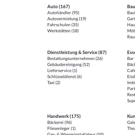
Auto (167)
Bau
Autohändler (95)
Baub
Autovermietung (19)
Gart
Fahrschulen (35)
Hau
Werkstätten (18)
Möb
Raum
Dienstleistung & Service (87)
Ess
Bestattungsunternehmen (26)
Bar 
Gebäudereinigung (52)
Bäck
Lieferservice (1)
Café
Schlüsseldienst (6)
Eisd
Taxi (2)
Imbi
Part
Rest
Sup
Handwerk (175)
Kun
Bäckerei (96)
Gale
Fliesenleger (1)
Thea
Gas- & Wasserinstallateur (10)