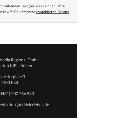
chreibenden Text (bis 700 Zeichen), Ihre
s MwSt. Bei Interesse
kontaktieren Sie uns
emedia Regional GmbH
ktion KIELerleben
xerzierplatz 3
24103 Kiel
(0431) 200 766 933
edaktion (at) kielerleben.de