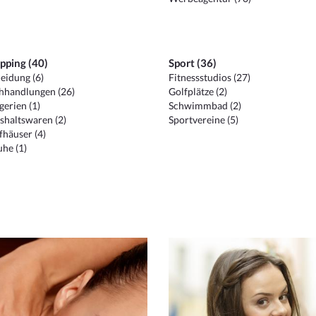
pping (40)
Sport (36)
eidung (6)
Fitnessstudios (27)
hhandlungen (26)
Golfplätze (2)
erien (1)
Schwimmbad (2)
shaltswaren (2)
Sportvereine (5)
häuser (4)
he (1)