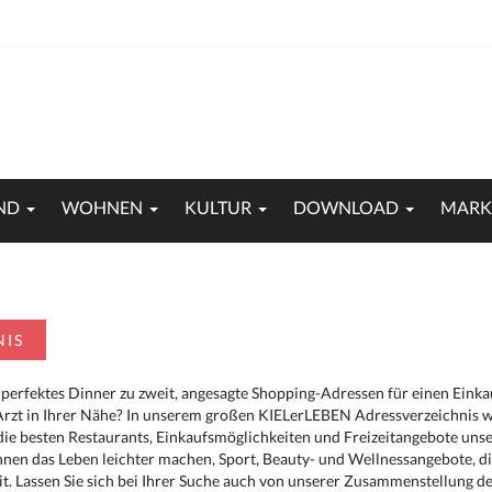
ND
WOHNEN
KULTUR
DOWNLOAD
MARK
NIS
 perfektes Dinner zu zweit, angesagte Shopping-Adressen für einen Eink
Arzt in Ihrer Nähe? In unserem großen KIELerLEBEN Adressverzeichnis we
r die besten Restaurants, Einkaufsmöglichkeiten und Freizeitangebote un
hnen das Leben leichter machen, Sport, Beauty- und Wellnessangebote, 
. Lassen Sie sich bei Ihrer Suche auch von unserer Zusammenstellung der