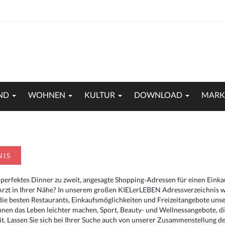
ND
WOHNEN
KULTUR
DOWNLOAD
MARK
NIS
 perfektes Dinner zu zweit, angesagte Shopping-Adressen für einen Eink
Arzt in Ihrer Nähe? In unserem großen KIELerLEBEN Adressverzeichnis we
r die besten Restaurants, Einkaufsmöglichkeiten und Freizeitangebote un
hnen das Leben leichter machen, Sport, Beauty- und Wellnessangebote, 
. Lassen Sie sich bei Ihrer Suche auch von unserer Zusammenstellung der