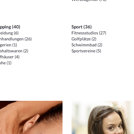
pping (40)
Sport (36)
eidung (6)
Fitnessstudios (27)
hhandlungen (26)
Golfplätze (2)
erien (1)
Schwimmbad (2)
shaltswaren (2)
Sportvereine (5)
häuser (4)
he (1)