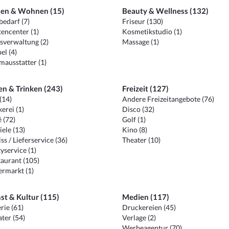
en & Wohnen (15)
Beauty & Wellness (132)
edarf (7)
Friseur (130)
encenter (1)
Kosmetikstudio (1)
sverwaltung (2)
Massage (1)
el (4)
ausstatter (1)
en & Trinken (243)
Freizeit (127)
(14)
Andere Freizeitangebote (76)
erei (1)
Disco (32)
 (72)
Golf (1)
iele (13)
Kino (8)
ss / Lieferservice (36)
Theater (10)
yservice (1)
aurant (105)
ermarkt (1)
st & Kultur (115)
Medien (117)
rie (61)
Druckereien (45)
ter (54)
Verlage (2)
Werbeagentur (70)