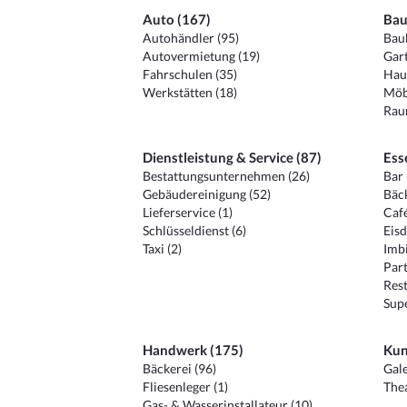
Auto (167)
Bau
Autohändler (95)
Baub
Autovermietung (19)
Gart
Fahrschulen (35)
Hau
Werkstätten (18)
Möb
Raum
Dienstleistung & Service (87)
Ess
Bestattungsunternehmen (26)
Bar 
Gebäudereinigung (52)
Bäck
Lieferservice (1)
Café
Schlüsseldienst (6)
Eisd
Taxi (2)
Imbi
Part
Rest
Sup
Handwerk (175)
Kun
Bäckerei (96)
Gale
Fliesenleger (1)
Thea
Gas- & Wasserinstallateur (10)