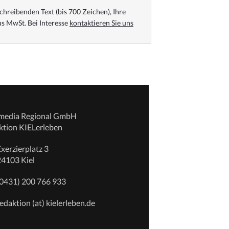
chreibenden Text (bis 700 Zeichen), Ihre
s MwSt. Bei Interesse
kontaktieren Sie uns
emedia Regional GmbH
ktion KIELerleben
xerzierplatz 3
24103 Kiel
(0431) 200 766 933
edaktion (at) kielerleben.de