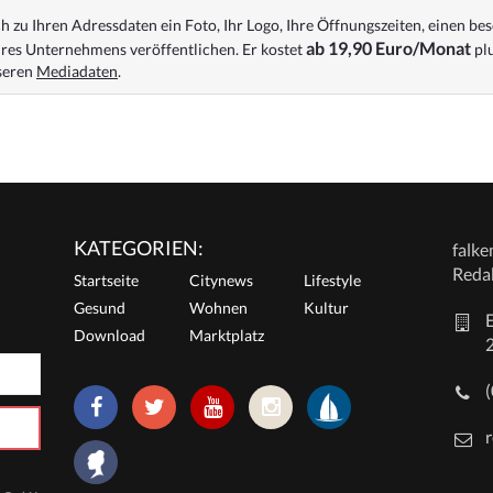
 zu Ihren Adressdaten ein Foto, Ihr Logo, Ihre Öffnungszeiten, einen bes
ab 19,90 Euro/Monat
res Unternehmens veröffentlichen. Er kostet
plu
nseren
Mediadaten
.
KATEGORIEN:
falk
Reda
Startseite
Citynews
Lifestyle
Gesund
Wohnen
Kultur
E
Download
Marktplatz
r