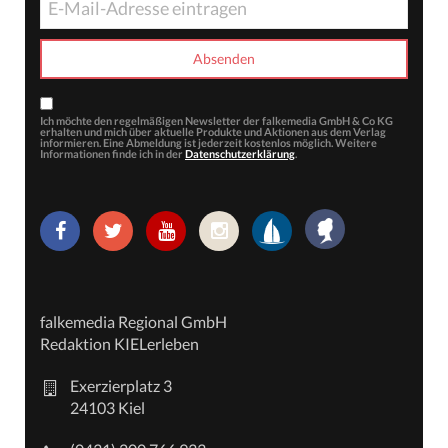
Ich möchte den regelmäßigen Newsletter der falkemedia GmbH & Co KG
erhalten und mich über aktuelle Produkte und Aktionen aus dem Verlag
informieren. Eine Abmeldung ist jederzeit kostenlos möglich. Weitere
Informationen finde ich in der
Datenschutzerklärung
.
falkemedia Regional GmbH
Redaktion KIELerleben
Exerzierplatz 3
24103 Kiel