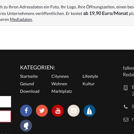
 zu Ihren Adressdaten ein Foto, Ihr Logo, Ihre Öffnungszeiten, einen bes
ab 19,90 Euro/Monat
res Unternehmens veröffentlichen. Er kostet
plu
nseren
Mediadaten
.
KATEGORIEN:
falk
Reda
Startseite
Citynews
Lifestyle
Gesund
Wohnen
Kultur
E
Download
Marktplatz
r