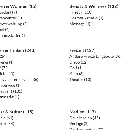
en & Wohnen (15)
Beauty & Wellness (132)
edarf (7)
Friseur (130)
encenter (1)
Kosmetikstudio (1)
sverwaltung (2)
Massage (1)
el (4)
ausstatter (1)
en & Trinken (243)
Freizeit (127)
(14)
Andere Freizeitangebote (76)
erei (1)
Disco (32)
 (72)
Golf (1)
iele (13)
Kino (8)
ss / Lieferservice (36)
Theater (10)
yservice (1)
aurant (105)
ermarkt (1)
st & Kultur (115)
Medien (117)
rie (61)
Druckereien (45)
ter (54)
Verlage (2)
Werbeagentur (70)