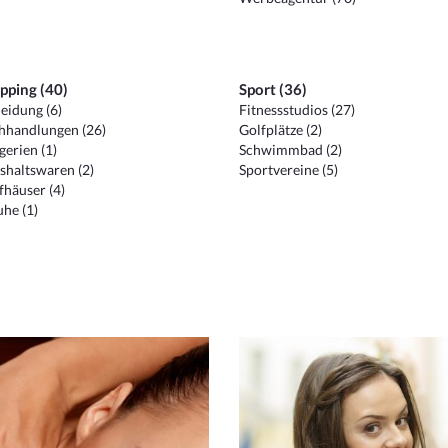
pping (40)
Sport (36)
eidung (6)
Fitnessstudios (27)
hhandlungen (26)
Golfplätze (2)
erien (1)
Schwimmbad (2)
shaltswaren (2)
Sportvereine (5)
häuser (4)
he (1)