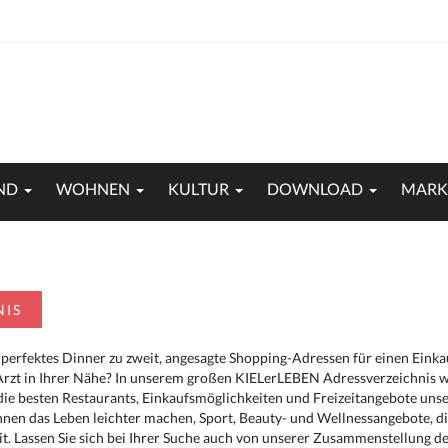
ND
WOHNEN
KULTUR
DOWNLOAD
MARK
NIS
 perfektes Dinner zu zweit, angesagte Shopping-Adressen für einen Eink
Arzt in Ihrer Nähe? In unserem großen KIELerLEBEN Adressverzeichnis we
r die besten Restaurants, Einkaufsmöglichkeiten und Freizeitangebote un
hnen das Leben leichter machen, Sport, Beauty- und Wellnessangebote, 
. Lassen Sie sich bei Ihrer Suche auch von unserer Zusammenstellung der