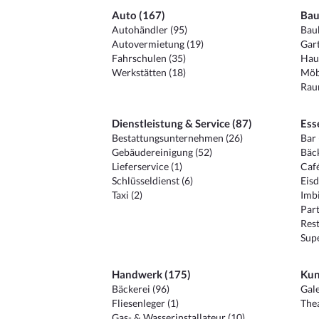
Auto (167)
Bau
Autohändler (95)
Baub
Autovermietung (19)
Gart
Fahrschulen (35)
Hau
Werkstätten (18)
Möb
Raum
Dienstleistung & Service (87)
Ess
Bestattungsunternehmen (26)
Bar 
Gebäudereinigung (52)
Bäck
Lieferservice (1)
Café
Schlüsseldienst (6)
Eisd
Taxi (2)
Imbi
Part
Rest
Sup
Handwerk (175)
Kun
Bäckerei (96)
Gale
Fliesenleger (1)
Thea
Gas- & Wasserinstallateur (10)