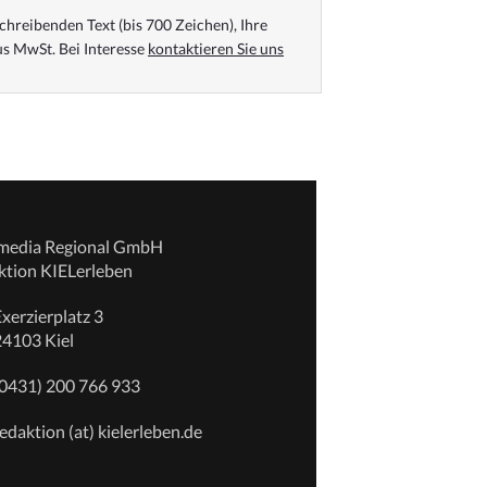
chreibenden Text (bis 700 Zeichen), Ihre
s MwSt. Bei Interesse
kontaktieren Sie uns
emedia Regional GmbH
ktion KIELerleben
xerzierplatz 3
24103 Kiel
(0431) 200 766 933
edaktion (at) kielerleben.de