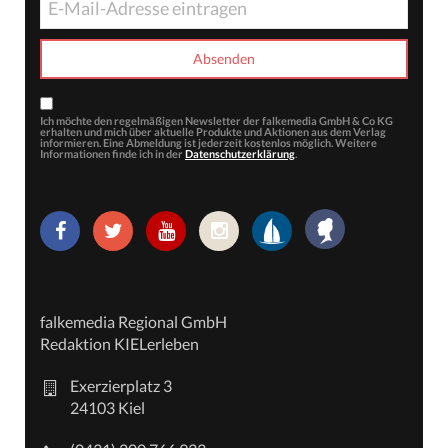
Ich möchte den regelmäßigen Newsletter der falkemedia GmbH & Co KG
erhalten und mich über aktuelle Produkte und Aktionen aus dem Verlag
informieren. Eine Abmeldung ist jederzeit kostenlos möglich. Weitere
Informationen finde ich in der
Datenschutzerklärung
.
falkemedia Regional GmbH
Redaktion KIELerleben
Exerzierplatz 3
24103 Kiel