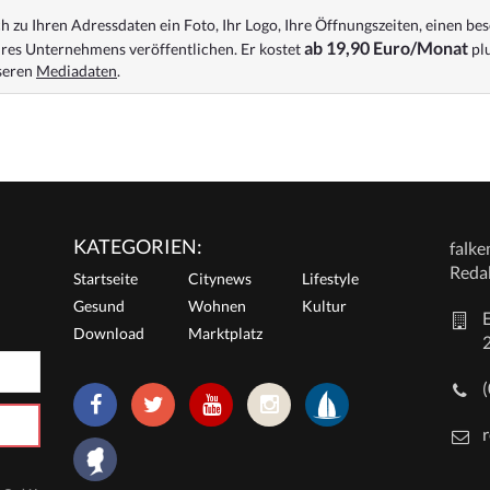
 zu Ihren Adressdaten ein Foto, Ihr Logo, Ihre Öffnungszeiten, einen bes
ab 19,90 Euro/Monat
res Unternehmens veröffentlichen. Er kostet
plu
nseren
Mediadaten
.
KATEGORIEN:
falk
Reda
Startseite
Citynews
Lifestyle
Gesund
Wohnen
Kultur
E
Download
Marktplatz
r