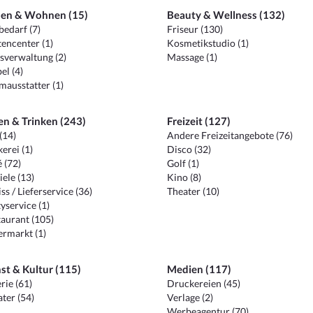
en & Wohnen (15)
Beauty & Wellness (132)
edarf (7)
Friseur (130)
encenter (1)
Kosmetikstudio (1)
sverwaltung (2)
Massage (1)
el (4)
ausstatter (1)
en & Trinken (243)
Freizeit (127)
(14)
Andere Freizeitangebote (76)
erei (1)
Disco (32)
 (72)
Golf (1)
iele (13)
Kino (8)
ss / Lieferservice (36)
Theater (10)
yservice (1)
aurant (105)
ermarkt (1)
st & Kultur (115)
Medien (117)
rie (61)
Druckereien (45)
ter (54)
Verlage (2)
Werbeagentur (70)