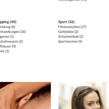
pping (40)
Sport (36)
eidung (6)
Fitnessstudios (27)
hhandlungen (26)
Golfplätze (2)
erien (1)
Schwimmbad (2)
shaltswaren (2)
Sportvereine (5)
häuser (4)
he (1)