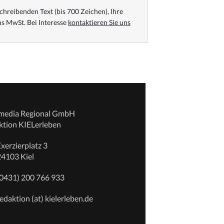
chreibenden Text (bis 700 Zeichen), Ihre
s MwSt. Bei Interesse
kontaktieren Sie uns
emedia Regional GmbH
ktion KIELerleben
xerzierplatz 3
24103 Kiel
(0431) 200 766 933
edaktion (at) kielerleben.de