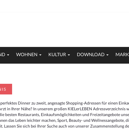
ND
WOHNEN
KULTUR
DOWNLOAD
MARK
NIS
 perfektes Dinner zu zweit, angesagte Shopping-Adressen für einen Eink
Arzt in Ihrer Nähe? In unserem großen KIELerLEBEN Adressverzeichnis we
r die besten Restaurants, Einkaufsmöglichkeiten und Freizeitangebote un
hnen das Leben leichter machen, Sport, Beauty- und Wellnessangebote, 
. Lassen Sie sich bei Ihrer Suche auch von unserer Zusammenstellung der