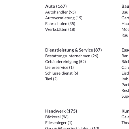
Auto (167)
Bau
Autohändler (95)
Baub
Autovermietung (19)
Gart
Fahrschulen (35)
Hau
Werkstätten (18)
Möb
Raum
Dienstleistung & Service (87)
Ess
Bestattungsunternehmen (26)
Bar 
Gebäudereinigung (52)
Bäck
Lieferservice (1)
Café
Schlüsseldienst (6)
Eisd
Taxi (2)
Imbi
Part
Rest
Sup
Handwerk (175)
Kun
Bäckerei (96)
Gale
Fliesenleger (1)
Thea
Gas- & Wasserinstallateur (10)