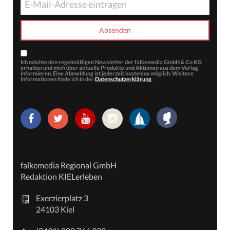
Ich möchte den regelmäßigen Newsletter der falkemedia GmbH & Co KG
erhalten und mich über aktuelle Produkte und Aktionen aus dem Verlag
informieren. Eine Abmeldung ist jederzeit kostenlos möglich. Weitere
Informationen finde ich in der
Datenschutzerklärung
.
falkemedia Regional GmbH
Redaktion KIELerleben
Exerzierplatz 3
24103 Kiel