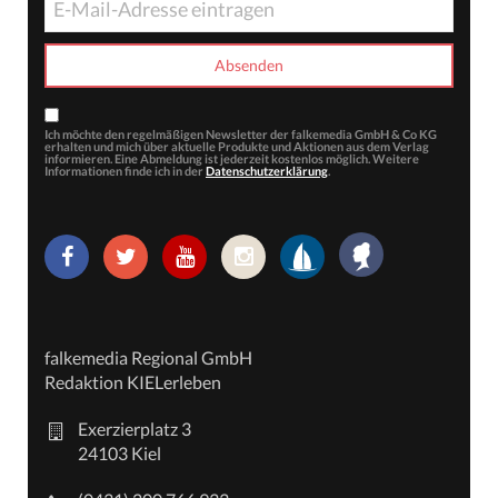
Ich möchte den regelmäßigen Newsletter der falkemedia GmbH & Co KG
erhalten und mich über aktuelle Produkte und Aktionen aus dem Verlag
informieren. Eine Abmeldung ist jederzeit kostenlos möglich. Weitere
Informationen finde ich in der
Datenschutzerklärung
.
falkemedia Regional GmbH
Redaktion KIELerleben
Exerzierplatz 3
24103 Kiel