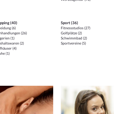
pping (40)
Sport (36)
eidung (6)
Fitnessstudios (27)
hhandlungen (26)
Golfplätze (2)
erien (1)
Schwimmbad (2)
shaltswaren (2)
Sportvereine (5)
häuser (4)
he (1)