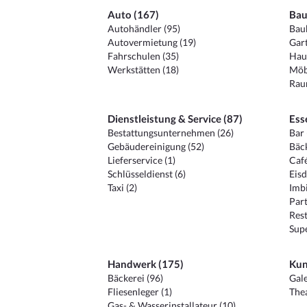
Auto (167)
Bau
Autohändler (95)
Baub
Autovermietung (19)
Gart
Fahrschulen (35)
Hau
Werkstätten (18)
Möb
Raum
Dienstleistung & Service (87)
Ess
Bestattungsunternehmen (26)
Bar 
Gebäudereinigung (52)
Bäck
Lieferservice (1)
Café
Schlüsseldienst (6)
Eisd
Taxi (2)
Imbi
Part
Rest
Sup
Handwerk (175)
Kun
Bäckerei (96)
Gale
Fliesenleger (1)
Thea
Gas- & Wasserinstallateur (10)