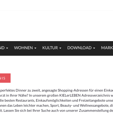
ND
WOHNEN
KULTUR
DOWNLOAD
MARK
NIS
 perfektes Dinner zu zweit, angesagte Shopping-Adressen für einen Eink
Arzt in Ihrer Nähe? In unserem großen KIELerLEBEN Adressverzeichnis we
r die besten Restaurants, Einkaufsmöglichkeiten und Freizeitangebote un
hnen das Leben leichter machen, Sport, Beauty- und Wellnessangebote, 
. Lassen Sie sich bei Ihrer Suche auch von unserer Zusammenstellung der