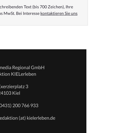
chreibenden Text (bis 700 Zeichen), Ihre
s MwSt. Bei Interesse
kontaktieren Sie uns
emedia Regional GmbH
ktion KIELerleben
xerzierplatz 3
24103 Kiel
(0431) 200 766 933
edaktion (at) kielerleben.de