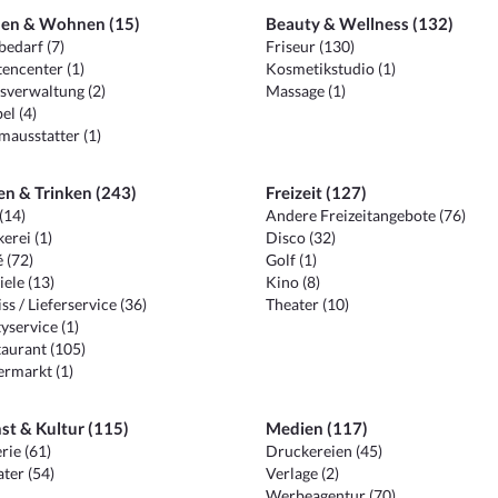
en & Wohnen (15)
Beauty & Wellness (132)
edarf (7)
Friseur (130)
encenter (1)
Kosmetikstudio (1)
sverwaltung (2)
Massage (1)
el (4)
ausstatter (1)
en & Trinken (243)
Freizeit (127)
(14)
Andere Freizeitangebote (76)
erei (1)
Disco (32)
 (72)
Golf (1)
iele (13)
Kino (8)
ss / Lieferservice (36)
Theater (10)
yservice (1)
aurant (105)
ermarkt (1)
st & Kultur (115)
Medien (117)
rie (61)
Druckereien (45)
ter (54)
Verlage (2)
Werbeagentur (70)