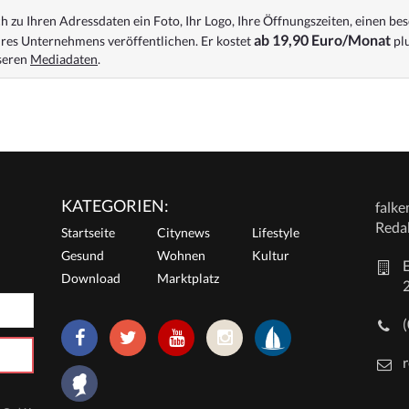
 zu Ihren Adressdaten ein Foto, Ihr Logo, Ihre Öffnungszeiten, einen bes
ab 19,90 Euro/Monat
res Unternehmens veröffentlichen. Er kostet
plu
nseren
Mediadaten
.
KATEGORIEN:
falk
Reda
Startseite
Citynews
Lifestyle
Gesund
Wohnen
Kultur
E
Download
Marktplatz
r