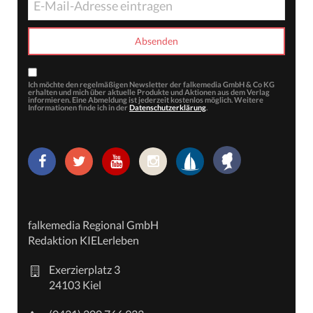
Ich möchte den regelmäßigen Newsletter der falkemedia GmbH & Co KG
erhalten und mich über aktuelle Produkte und Aktionen aus dem Verlag
informieren. Eine Abmeldung ist jederzeit kostenlos möglich. Weitere
Informationen finde ich in der
Datenschutzerklärung
.
falkemedia Regional GmbH
Redaktion KIELerleben
Exerzierplatz 3
24103 Kiel