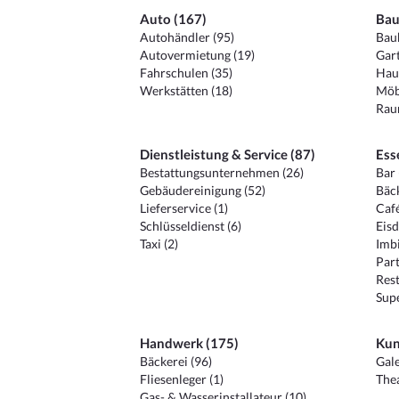
Auto (167)
Bau
Autohändler (95)
Baub
Autovermietung (19)
Gart
Fahrschulen (35)
Hau
Werkstätten (18)
Möb
Raum
Dienstleistung & Service (87)
Ess
Bestattungsunternehmen (26)
Bar 
Gebäudereinigung (52)
Bäck
Lieferservice (1)
Café
Schlüsseldienst (6)
Eisd
Taxi (2)
Imbi
Part
Rest
Sup
Handwerk (175)
Kun
Bäckerei (96)
Gale
Fliesenleger (1)
Thea
Gas- & Wasserinstallateur (10)