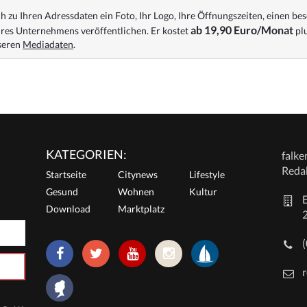
 zu Ihren Adressdaten ein Foto, Ihr Logo, Ihre Öffnungszeiten, einen bes
ab 19,90 Euro/Monat
res Unternehmens veröffentlichen. Er kostet
plu
nseren
Mediadaten
.
KATEGORIEN:
falk
Reda
Startseite
Citynews
Lifestyle
Gesund
Wohnen
Kultur
E
Download
Marktplatz
r