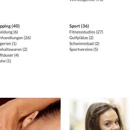
pping (40)
Sport (36)
eidung (6)
Fitnessstudios (27)
hhandlungen (26)
Golfplätze (2)
erien (1)
Schwimmbad (2)
shaltswaren (2)
Sportvereine (5)
häuser (4)
he (1)