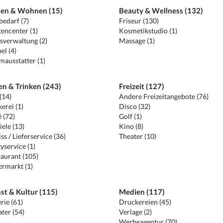
en & Wohnen (15)
Beauty & Wellness (132)
edarf (7)
Friseur (130)
encenter (1)
Kosmetikstudio (1)
sverwaltung (2)
Massage (1)
el (4)
ausstatter (1)
en & Trinken (243)
Freizeit (127)
(14)
Andere Freizeitangebote (76)
erei (1)
Disco (32)
 (72)
Golf (1)
iele (13)
Kino (8)
ss / Lieferservice (36)
Theater (10)
yservice (1)
aurant (105)
ermarkt (1)
st & Kultur (115)
Medien (117)
rie (61)
Druckereien (45)
ter (54)
Verlage (2)
Werbeagentur (70)