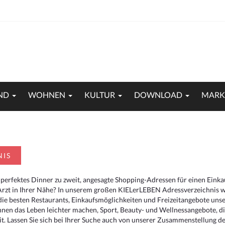
ND
WOHNEN
KULTUR
DOWNLOAD
MARK
NIS
 perfektes Dinner zu zweit, angesagte Shopping-Adressen für einen Eink
Arzt in Ihrer Nähe? In unserem großen KIELerLEBEN Adressverzeichnis we
r die besten Restaurants, Einkaufsmöglichkeiten und Freizeitangebote un
hnen das Leben leichter machen, Sport, Beauty- und Wellnessangebote, 
. Lassen Sie sich bei Ihrer Suche auch von unserer Zusammenstellung der