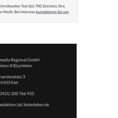
chreibenden Text (bis 700 Zeichen), Ihre
s MwSt. Bei Interesse
kontaktieren Sie uns
emedia Regional GmbH
ktion KIELerleben
xerzierplatz 3
24103 Kiel
(0431) 200 766 933
edaktion (at) kielerleben.de