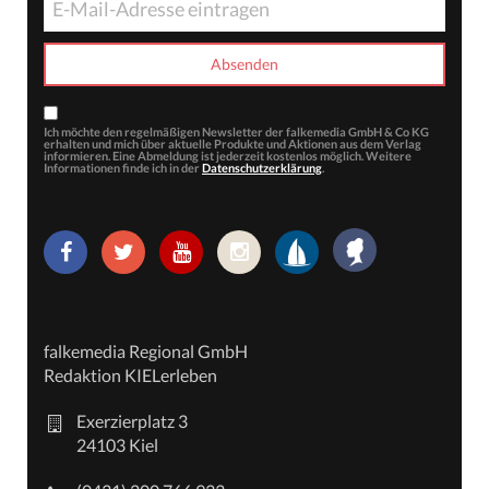
Ich möchte den regelmäßigen Newsletter der falkemedia GmbH & Co KG
erhalten und mich über aktuelle Produkte und Aktionen aus dem Verlag
informieren. Eine Abmeldung ist jederzeit kostenlos möglich. Weitere
Informationen finde ich in der
Datenschutzerklärung
.
falkemedia Regional GmbH
Redaktion KIELerleben
Exerzierplatz 3
24103 Kiel