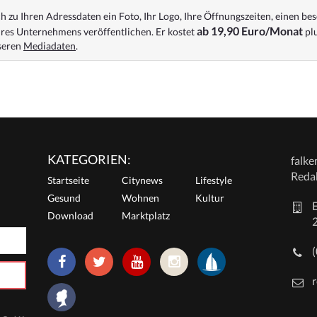
 zu Ihren Adressdaten ein Foto, Ihr Logo, Ihre Öffnungszeiten, einen bes
ab 19,90 Euro/Monat
res Unternehmens veröffentlichen. Er kostet
plu
nseren
Mediadaten
.
KATEGORIEN:
falk
Reda
Startseite
Citynews
Lifestyle
Gesund
Wohnen
Kultur
E
Download
Marktplatz
r