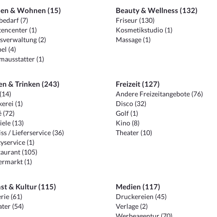
en & Wohnen (15)
Beauty & Wellness (132)
edarf (7)
Friseur (130)
encenter (1)
Kosmetikstudio (1)
sverwaltung (2)
Massage (1)
el (4)
ausstatter (1)
en & Trinken (243)
Freizeit (127)
(14)
Andere Freizeitangebote (76)
erei (1)
Disco (32)
 (72)
Golf (1)
iele (13)
Kino (8)
ss / Lieferservice (36)
Theater (10)
yservice (1)
aurant (105)
ermarkt (1)
st & Kultur (115)
Medien (117)
rie (61)
Druckereien (45)
ter (54)
Verlage (2)
Werbeagentur (70)