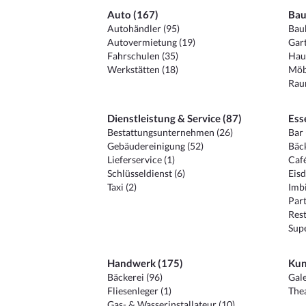
Auto (167)
Bau
Autohändler (95)
Baub
Autovermietung (19)
Gart
Fahrschulen (35)
Hau
Werkstätten (18)
Möb
Raum
Dienstleistung & Service (87)
Ess
Bestattungsunternehmen (26)
Bar 
Gebäudereinigung (52)
Bäck
Lieferservice (1)
Café
Schlüsseldienst (6)
Eisd
Taxi (2)
Imbi
Part
Rest
Sup
Handwerk (175)
Kun
Bäckerei (96)
Gale
Fliesenleger (1)
Thea
Gas- & Wasserinstallateur (10)