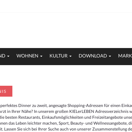
ND
WOHNEN
KULTUR
DOWNLOAD
MARK
NIS
 perfektes Dinner zu zweit, angesagte Shopping-Adressen für einen Eink
Arzt in Ihrer Nähe? In unserem großen KIELerLEBEN Adressverzeichnis we
r die besten Restaurants, Einkaufsmöglichkeiten und Freizeitangebote un
hnen das Leben leichter machen, Sport, Beauty- und Wellnessangebote, 
. Lassen Sie sich bei Ihrer Suche auch von unserer Zusammenstellung der