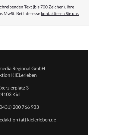
chreibenden Text (bis 700 Zeichen), Ihre
s MwSt. Bei Interesse
kontaktieren Sie uns
emedia Regional GmbH
ktion KIELerleben
xerzierplatz 3
24103 Kiel
(0431) 200 766 933
edaktion (at) kielerleben.de