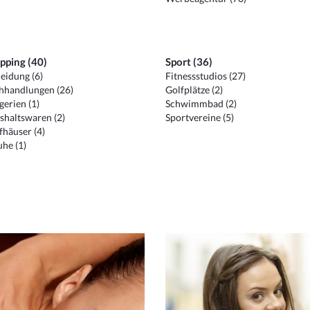
pping (40)
Sport (36)
eidung (6)
Fitnessstudios (27)
hhandlungen (26)
Golfplätze (2)
erien (1)
Schwimmbad (2)
shaltswaren (2)
Sportvereine (5)
häuser (4)
he (1)