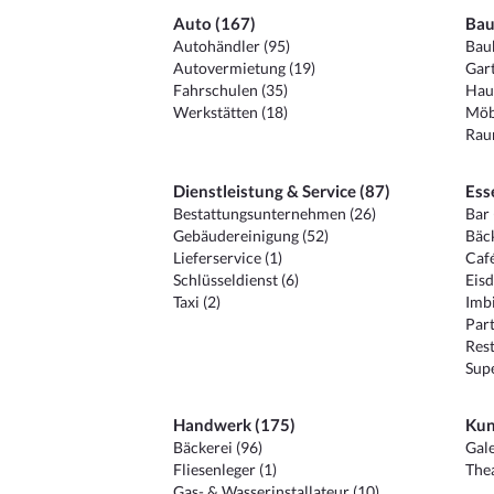
Auto (167)
Bau
Autohändler (95)
Baub
Autovermietung (19)
Gart
Fahrschulen (35)
Hau
Werkstätten (18)
Möb
Raum
Dienstleistung & Service (87)
Ess
Bestattungsunternehmen (26)
Bar 
Gebäudereinigung (52)
Bäck
Lieferservice (1)
Café
Schlüsseldienst (6)
Eisd
Taxi (2)
Imbi
Part
Rest
Sup
Handwerk (175)
Kun
Bäckerei (96)
Gale
Fliesenleger (1)
Thea
Gas- & Wasserinstallateur (10)