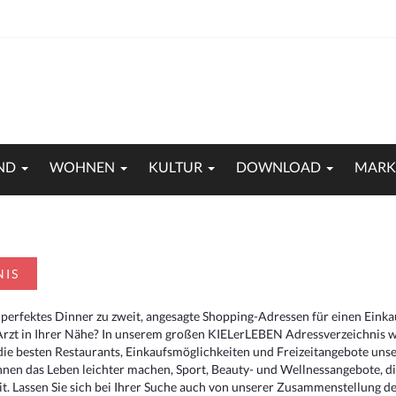
ND
WOHNEN
KULTUR
DOWNLOAD
MARK
NIS
 perfektes Dinner zu zweit, angesagte Shopping-Adressen für einen Eink
Arzt in Ihrer Nähe? In unserem großen KIELerLEBEN Adressverzeichnis we
r die besten Restaurants, Einkaufsmöglichkeiten und Freizeitangebote un
hnen das Leben leichter machen, Sport, Beauty- und Wellnessangebote, 
. Lassen Sie sich bei Ihrer Suche auch von unserer Zusammenstellung der