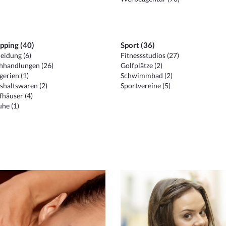
pping (40)
Sport (36)
eidung (6)
Fitnessstudios (27)
hhandlungen (26)
Golfplätze (2)
erien (1)
Schwimmbad (2)
shaltswaren (2)
Sportvereine (5)
häuser (4)
he (1)