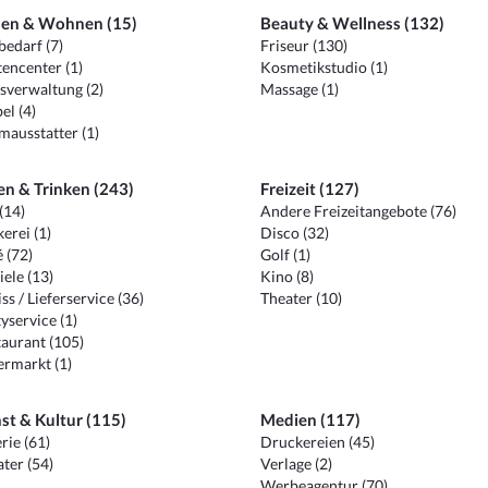
en & Wohnen (15)
Beauty & Wellness (132)
edarf (7)
Friseur (130)
encenter (1)
Kosmetikstudio (1)
sverwaltung (2)
Massage (1)
el (4)
ausstatter (1)
en & Trinken (243)
Freizeit (127)
(14)
Andere Freizeitangebote (76)
erei (1)
Disco (32)
 (72)
Golf (1)
iele (13)
Kino (8)
ss / Lieferservice (36)
Theater (10)
yservice (1)
aurant (105)
ermarkt (1)
st & Kultur (115)
Medien (117)
rie (61)
Druckereien (45)
ter (54)
Verlage (2)
Werbeagentur (70)