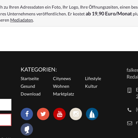
 zu Ihren Adressdaten ein Foto, Ihr Logo, Ihre Öffnungszeiten, einen bes
ab 19,90 Euro/Monat
res Unternehmens veröffentlichen. Er kostet
plu
nseren
Mediadaten
.
KATEGORIEN:
falk
Reda
Startseite
Citynews
Lifestyle
Gesund
Wohnen
Kultur
E
Download
Marktplatz
r