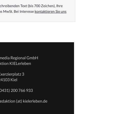
chreibenden Text (bis 700 Zeichen), Ihre
s MwSt. Bei Interesse
kontaktieren Sie uns
emedia Regional GmbH
ktion KIELerleben
xerzierplatz 3
24103 Kiel
(0431) 200 766 933
edaktion (at) kielerleben.de