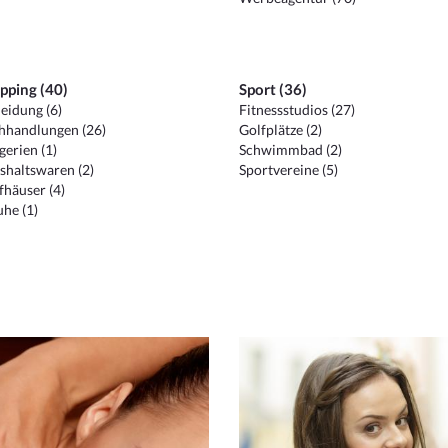
pping (40)
Sport (36)
eidung (6)
Fitnessstudios (27)
hhandlungen (26)
Golfplätze (2)
erien (1)
Schwimmbad (2)
shaltswaren (2)
Sportvereine (5)
häuser (4)
he (1)