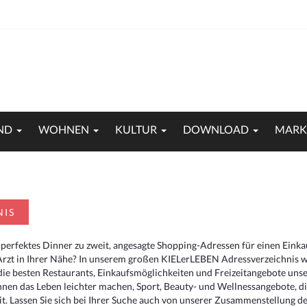
ND
WOHNEN
KULTUR
DOWNLOAD
MARK
NIS
 perfektes Dinner zu zweit, angesagte Shopping-Adressen für einen Eink
Arzt in Ihrer Nähe? In unserem großen KIELerLEBEN Adressverzeichnis we
r die besten Restaurants, Einkaufsmöglichkeiten und Freizeitangebote un
hnen das Leben leichter machen, Sport, Beauty- und Wellnessangebote, 
. Lassen Sie sich bei Ihrer Suche auch von unserer Zusammenstellung der