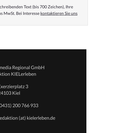
chreibenden Text (bis 700 Zeichen), Ihre
s MwSt. Bei Interesse
kontaktieren Sie uns
emedia Regional GmbH
ktion KIELerleben
xerzierplatz 3
24103 Kiel
(0431) 200 766 933
edaktion (at) kielerleben.de