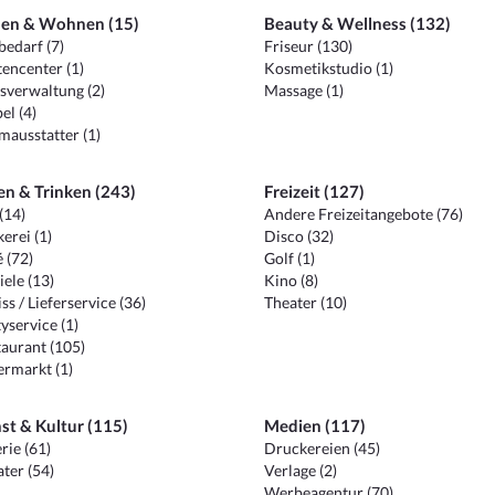
en & Wohnen (15)
Beauty & Wellness (132)
edarf (7)
Friseur (130)
encenter (1)
Kosmetikstudio (1)
sverwaltung (2)
Massage (1)
el (4)
ausstatter (1)
en & Trinken (243)
Freizeit (127)
(14)
Andere Freizeitangebote (76)
erei (1)
Disco (32)
 (72)
Golf (1)
iele (13)
Kino (8)
ss / Lieferservice (36)
Theater (10)
yservice (1)
aurant (105)
ermarkt (1)
st & Kultur (115)
Medien (117)
rie (61)
Druckereien (45)
ter (54)
Verlage (2)
Werbeagentur (70)