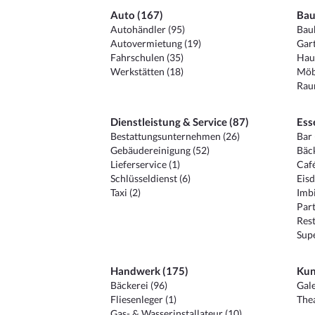
Auto (167)
Bau
Autohändler (95)
Baub
Autovermietung (19)
Gart
Fahrschulen (35)
Hau
Werkstätten (18)
Möb
Raum
Dienstleistung & Service (87)
Ess
Bestattungsunternehmen (26)
Bar 
Gebäudereinigung (52)
Bäck
Lieferservice (1)
Café
Schlüsseldienst (6)
Eisd
Taxi (2)
Imbi
Part
Rest
Sup
Handwerk (175)
Kun
Bäckerei (96)
Gale
Fliesenleger (1)
Thea
Gas- & Wasserinstallateur (10)